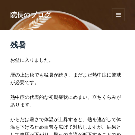
院長のブログ
メニュ
ーとウ
ィジェ
ット
残暑
お盆に入りました。
暦の上は秋でも猛暑が続き、まだまだ熱中症に警戒
が必要です。
熱中症の代表的な初期症状にめまい、立ちくらみが
あります。
からだは暑さで体温が上昇すると、熱を逃がして体
温を下げるため血管を広げて対応しますが、結果と
して血圧が下がり、脳への血流が低下することでめ