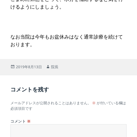
けるようにしましょう。
なお当院は今年もお盆休みはなく通常診療を続けて
おります。
投
作
2019年8月13日
院長
稿
成
日:
者
コメントを残す
メールアドレスが公開されることはありません。
※
が付いている欄は
必須項目です
コメント
※