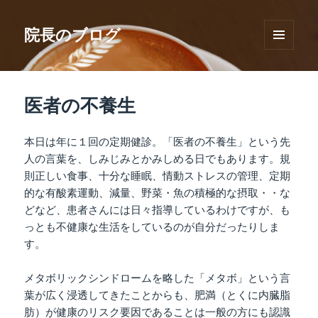
院長のブログ
メニュ
ーとウ
ィジェ
ット
医者の不養生
本日は年に１回の定期健診。「医者の不養生」という先
人の言葉を、しみじみとかみしめる日でもあります。規
則正しい食事、十分な睡眠、情動ストレスの管理、定期
的な有酸素運動、減量、野菜・魚の積極的な摂取・・な
どなど、患者さんには日々指導しているわけですが、も
っとも不健康な生活をしているのが自分だったりしま
す。
メタボリックシンドロームを略した「メタボ」という言
葉が広く浸透してきたことからも、肥満（とくに内臓脂
肪）が健康のリスク要因であることは一般の方にも認識