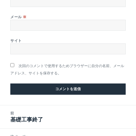
メール
※
サイト
次回のコメントで使用するためブラウザーに自分の名前、メール
アドレス、サイトを保存する。
投
前
稿
基礎工事終了
前
ナ
の
ビ
投