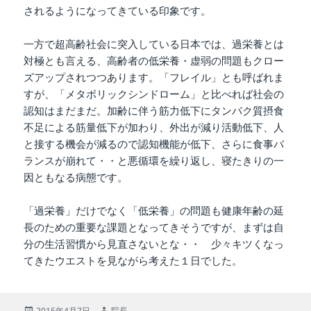
されるようになってきている印象です。
一方で超高齢社会に突入している日本では、過栄養とは
対極とも言える、高齢者の低栄養・虚弱の問題もクロー
ズアップされつつあります。「フレイル」とも呼ばれま
すが、「メタボリックシンドローム」と比べれば社会の
認知はまだまだ。加齢に伴う筋力低下にタンパク質摂食
不足による筋量低下が加わり、外出が減り活動低下、人
と接する機会が減るので認知機能が低下、さらに食事バ
ランスが崩れて・・と悪循環を繰り返し、寝たきりの一
因ともなる病態です。
「過栄養」だけでなく「低栄養」の問題も健康年齢の延
長のための重要な課題となってきそうですが、まずは自
分の生活習慣から見直さないとな・・ 少々キツくなっ
てきたウエストを見ながら考えた１日でした。
投
作
2015年4月7日
院長