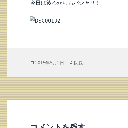
今日は後ろからもパシャリ！
投
作
2015年5月2日
院長
稿
成
日:
者
コメントを残す