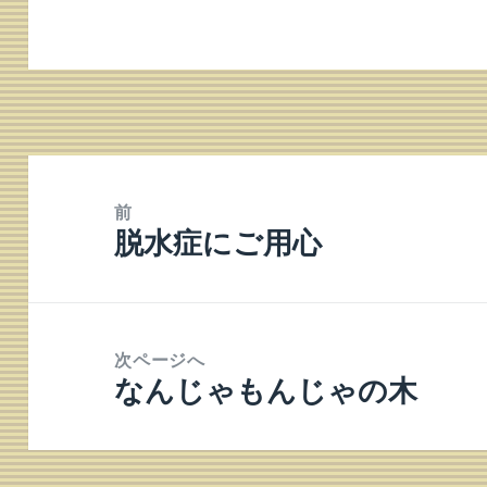
投
稿
前
脱水症にご用心
ナ
前
ビ
の
ゲ
投
ー
稿:
次ページへ
シ
なんじゃもんじゃの木
次
ョ
の
ン
投