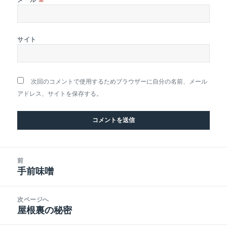
サイト
次回のコメントで使用するためブラウザーに自分の名前、メール
アドレス、サイトを保存する。
投
前
稿
手前味噌
前
ナ
の
ビ
投
次ページへ
ゲ
稿:
屋根裏の秘密
次
ー
の
シ