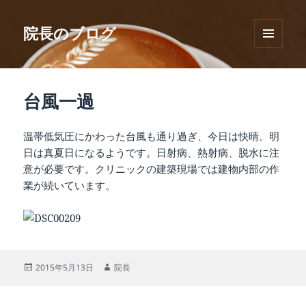
院長のブログ
メニュ
ーとウ
ィジェ
ット
台風一過
温帯低気圧にかわった台風も通り過ぎ、今日は快晴。明
日は真夏日になるようです。日射病、熱射病、脱水に注
意が必要です。クリニックの建築現場では建物内部の作
業が続いています。
投
作
2015年5月13日
院長
稿
成
日:
者